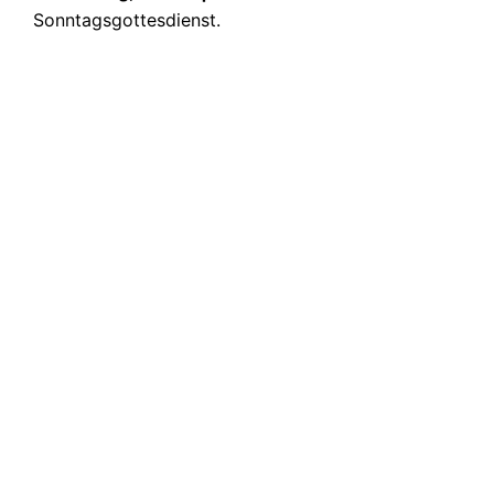
Sonntagsgottesdienst.
Chris
Christ
Wilhel
64347