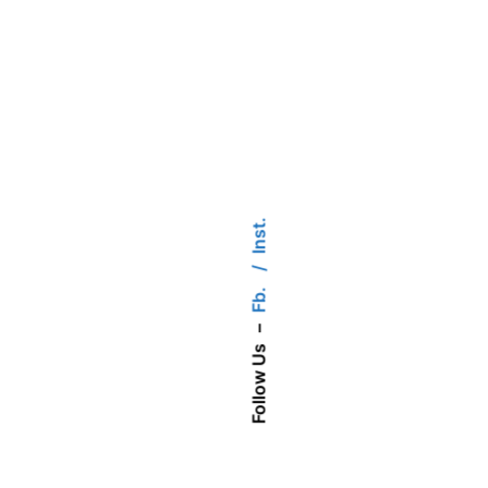
Inst.
Fb.
–
Follow Us